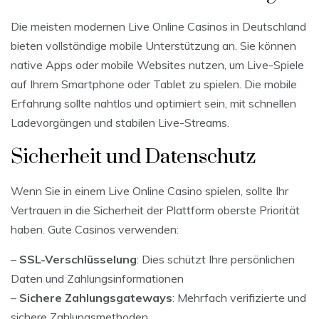
Die meisten modernen Live Online Casinos in Deutschland
bieten vollständige mobile Unterstützung an. Sie können
native Apps oder mobile Websites nutzen, um Live-Spiele
auf Ihrem Smartphone oder Tablet zu spielen. Die mobile
Erfahrung sollte nahtlos und optimiert sein, mit schnellen
Ladevorgängen und stabilen Live-Streams.
Sicherheit und Datenschutz
Wenn Sie in einem Live Online Casino spielen, sollte Ihr
Vertrauen in die Sicherheit der Plattform oberste Priorität
haben. Gute Casinos verwenden:
–
SSL-Verschlüsselung
: Dies schützt Ihre persönlichen
Daten und Zahlungsinformationen
–
Sichere Zahlungsgateways
: Mehrfach verifizierte und
sichere Zahlungsmethoden