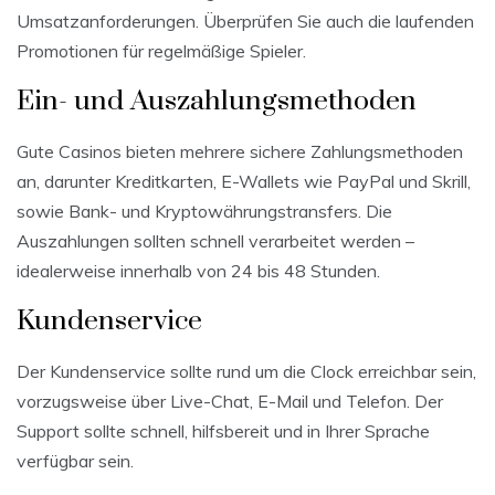
Umsatzanforderungen. Überprüfen Sie auch die laufenden
Promotionen für regelmäßige Spieler.
Ein- und Auszahlungsmethoden
Gute Casinos bieten mehrere sichere Zahlungsmethoden
an, darunter Kreditkarten, E-Wallets wie PayPal und Skrill,
sowie Bank- und Kryptowährungstransfers. Die
Auszahlungen sollten schnell verarbeitet werden –
idealerweise innerhalb von 24 bis 48 Stunden.
Kundenservice
Der Kundenservice sollte rund um die Clock erreichbar sein,
vorzugsweise über Live-Chat, E-Mail und Telefon. Der
Support sollte schnell, hilfsbereit und in Ihrer Sprache
verfügbar sein.