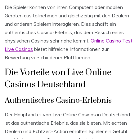
Die Spieler können von ihren Computern oder mobilen
Geräten aus teilnehmen und gleichzeitig mit den Dealern
und anderen Spielern interagieren. Dies schafft ein
authentisches Casino-Erlebnis, das dem Besuch eines
physischen Casinos sehr nahe kommt.
Online Casino Test
Live Casinos
bietet hilfreiche Informationen zur
Bewertung verschiedener Plattformen.
Die Vorteile von Live Online
Casinos Deutschland
Authentisches Casino-Erlebnis
Der Hauptvorteil von Live Online Casinos in Deutschland
ist das authentische Erlebnis, das sie bieten. Mit echten
Dealern und Echtzeit-Action erhalten Spieler ein Gefühl