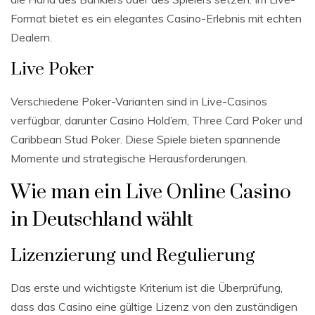
Format bietet es ein elegantes Casino-Erlebnis mit echten
Dealern.
Live Poker
Verschiedene Poker-Varianten sind in Live-Casinos
verfügbar, darunter Casino Hold’em, Three Card Poker und
Caribbean Stud Poker. Diese Spiele bieten spannende
Momente und strategische Herausforderungen.
Wie man ein Live Online Casino
in Deutschland wählt
Lizenzierung und Regulierung
Das erste und wichtigste Kriterium ist die Überprüfung,
dass das Casino eine gültige Lizenz von den zuständigen