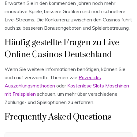
Erwarten Sie in den kommenden Jahren noch mehr
innovative Spiele, bessere Grafiken und noch schnellere
Live-Streams. Die Konkurrenz zwischen den Casinos führt
auch zu besseren Bonusangeboten und Spielerbetreuung.
Häufig gestellte Fragen zu Live
Online Casinos Deutschland
Wenn Sie weitere Informationen benötigen, können Sie
auch auf verwandte Themen wie
Prizepicks
Auszahlungsmethoden
oder
Kostenlose Slots Maschinen
mit Freispielen
schauen, um mehr über verschiedene
Zahlungs- und Spieloptionen zu erfahren.
Frequently Asked Questions