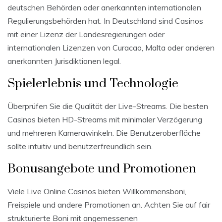
deutschen Behörden oder anerkannten internationalen
Regulierungsbehörden hat. In Deutschland sind Casinos
mit einer Lizenz der Landesregierungen oder
internationalen Lizenzen von Curacao, Malta oder anderen
anerkannten Jurisdiktionen legal.
Spielerlebnis und Technologie
Überprüfen Sie die Qualität der Live-Streams. Die besten
Casinos bieten HD-Streams mit minimaler Verzögerung
und mehreren Kamerawinkeln. Die Benutzeroberfläche
sollte intuitiv und benutzerfreundlich sein.
Bonusangebote und Promotionen
Viele Live Online Casinos bieten Willkommensboni,
Freispiele und andere Promotionen an. Achten Sie auf fair
strukturierte Boni mit angemessenen