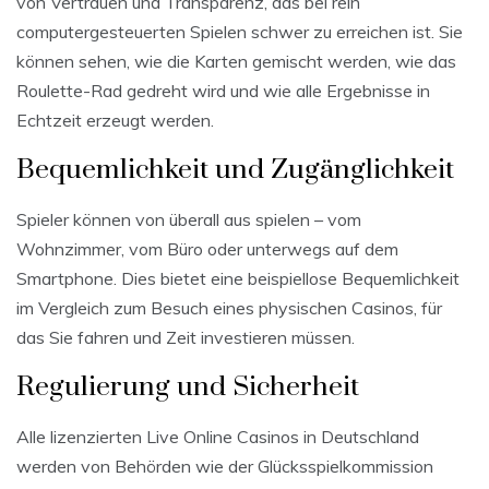
von Vertrauen und Transparenz, das bei rein
computergesteuerten Spielen schwer zu erreichen ist. Sie
können sehen, wie die Karten gemischt werden, wie das
Roulette-Rad gedreht wird und wie alle Ergebnisse in
Echtzeit erzeugt werden.
Bequemlichkeit und Zugänglichkeit
Spieler können von überall aus spielen – vom
Wohnzimmer, vom Büro oder unterwegs auf dem
Smartphone. Dies bietet eine beispiellose Bequemlichkeit
im Vergleich zum Besuch eines physischen Casinos, für
das Sie fahren und Zeit investieren müssen.
Regulierung und Sicherheit
Alle lizenzierten Live Online Casinos in Deutschland
werden von Behörden wie der Glücksspielkommission